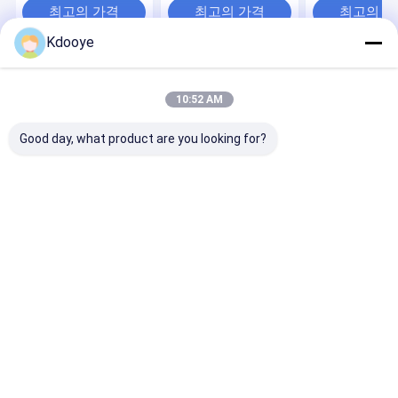
크로용 스윙 모터 부품
크로용 스윙 모터
최고의 가격
최고의 가격
최고의 
Kdooye
Desktop Site
홈
사이트맵
연락처
Privacy Policy
사이트맵
10:52 AM
품질
발굴기 부품
중국 공장.Copyright © 2026 Guangzhou Kdooye
Good day, what product are you looking for?
Machinery Equipment Co., Ltd.. All Rights Reserved.
홈
제품 소개
회사 소개