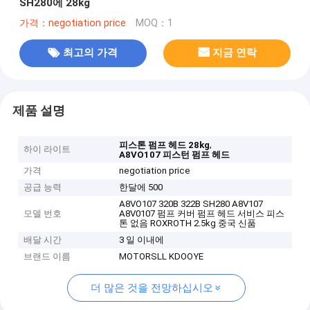
SH280에 28kg
가격：negotiation price
MOQ：1
최고의 가격
지금 연락
제품 설명
,
피스톤 펌프 헤드 28kg
하이 라이트
A8VO107 피스턴 펌프 헤드
가격
negotiation price
공급 능력
한달에 500
A8VO107 320B 322B SH280 A8V107
모델 번호
A8V0107 펌프 커버 펌프 헤드 서비스 피스
톤 없음 ROXROTH 2.5kg 중국 신품
배달 시간
3 일 이내에
브랜드 이름
MOTORSLL KDOOYE
더 많은 것을 전망하십시오