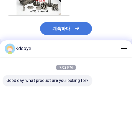
322B SH280에 28kg
계속하다
Kdooye
추천된 제품
7:02 PM
Good day, what product are you looking for?
PC300-7 PC300-8
PSV2-55T
K3V140DT
PC350-7 PC360-7
SUMITOMO sh120-1
K3V140DTP 도
PC350-8 HPV140 코
sh100 sh120 블록 피
Clg936 Xe335
마쓰 펌프 부품 블록 주
스톤 베어링 스와시 주
품 블록 세트 플
축 피스톤 스와시 플레
축 밀폐 키트 psv255
H3v140dt 스
최고의 가격
최고의 가격
최고의 